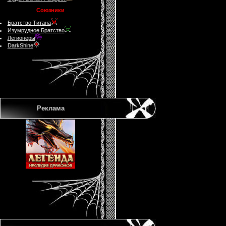
Союзники
Братство Титана
Изумрудное Братство
Легионеры
DarkShine
Реклама