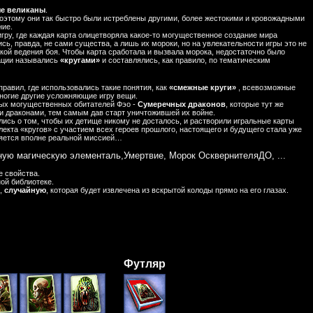
е великаны
.
поэтому они так быстро были истреблены другими, более жестокими и кровожадными
ние.
игру, где каждая карта олицетворяла какое-то могущественное создание мира
сь, правда, не сами существа, а лишь их мороки, но на увлекательности игры это не
кой ведения боя. Чтобы карта сработала и вызвала морока, недостаточно было
нации назывались
«кругами»
и составлялись, как правило, по тематическим
правил, где использовались такие понятия, как
«смежные круги»
, всевозможные
 многие другие усложняющие игру вещи.
мых могущественных обитателей Фэо -
Сумеречных драконов
, которые тут же
и драконами, тем самым дав старт уничтожившей их войне.
ись о том, чтобы их детище никому не досталось, и растворили игральные карты
екта «кругов» с участием всех героев прошлого, настоящего и будущего стала уже
ляется вполне реальной миссией…
ную магическую элементаль,Умертвие, Морок ОсквернителяДО, ...
е свойства.
ой библиотеке.
,
случайную
, которая будет извлечена из вскрытой колоды прямо на его глазах.
Футляр