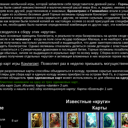
азвание необычной игры, которой забавляли себя представители древней расы –
Горны
ны были самой невоинственной и малочисленной расой мира Фэо, и, видимо, именно 
еряв всех друзей, родственников и знакомых,
Бронитрикс
и
Гзомиабикс
впали в уны
в один из особенно безликих дней Горные великаны придумали Конлегрет - карточную 
ванное в конце игрового кона сражаться с другим, не менее сильным, созданием. Били
ак как мороки были полной копией их настоящих хозяев со всей присущей им специфи
ть ею, необходимо было наличие определенной комбинации из других карт, эти комби
сводился к сбору этих «кругов».
лько основные принципы Конлегрета, в реальности игра базировалась на целом своде 
числе и за
«изнанку»
- когда на поле сечи Агудар побеждал Магиша, а не наоборот, и
нов получилась настолько увлекательной и выдающейся, что даже заинтересовала са
адеть Конлегретом. Однако великаны отказались делиться своим детищем с властным
 схватиться с Сумеречными драконами в последней битве, Горные великаны позаботил
ди обычных, ничем не выдающихся игральных карт по всему миру. Сборка всего компл
днако получение отдельных «кругов» и активация вложенных в них мороков героев яв
р карт игры
Конлегрет
. Позволяет раз в неделю призывать могуществен
яре разрозненные карты способны объединиться в колоду, проявив скрытые магически
ляры для сбора карт в единую колоду можно приобрести на острове Фей-Го, в старинн
иотеке обладатель
трех одинаковых карт
может использовать их для обмена
на одну
блиотеке нажимаем на одну из трех одинаковых карт...
ода карт 1шт. Изъято: Карта «damler» 3 шт.
ли колоду и нашли в ней одну коллекционную карту: Карта «Богельф» 1­ шт
Известные «круги»
ие
Карты
роля
8 шт
)