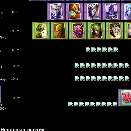
6 шт
ги
ь)
9 шт
ДО.)
6 шт
е
10 шт
ые
10 шт
люди
10 шт
ая
ФЭО»
Неполные «круги»