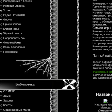
Информация о Кланах
Конлегрет
. – н
История Ордена
Горные велика
народами. Пот
Устав
Именно тогда, 
Радио ПозитиФФ
смертных, приз
сказывалось, т
Форум
просто облада
Приём заявок
признакам.
Смысл игры 
Клиент игры
Конечно это то
Чёрный список
бонусы, в том 
Игра у велика
Попробовать бой
пожелали завл
Фотоальбомы
Но прежде чем
Конлегрета сре
Ваши пожелания
невозможна, о
Персонажи
Полный набо
Только в футл
Магические фут
Там же в библ
Находясь в би
Получено: Кол
Вы­ распакова
Библиотека
ОБ ИГРЕ
Назван
Замки
Законы
Наследие ко
Квесты
Магиша
Орден Боевых Магов
(Умертвие