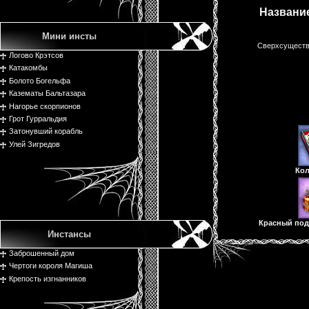
Названи
Мини инсты
Сверхсущест
Логово Крэтсов
Катакомбы
Болото Богельфа
Казематы Бальтазара
Нагорье скорпионов
Грот Гурральдия
Затонувший корабль
Улей Зигредов
Кол
Красный под
Инстансы
Заброшенный дом
Чертоги короля Магиша
Крепость изгнанников