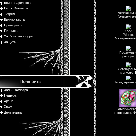
Бои Тарариконов
Карты Конлегрет
Великие ма
Эфрил
(элементал
Винная карта
Примерочная
Питомцы
Хаос
(Морок
Учебник марадёра
Осквернителя
Защита
Подземны
рыцари
Легендарн
магмары I
Поля битв
Легендарные 
I
Залы Таллаара
Пещера
Арена
Храм
«Магическ
День воина
флора мира 