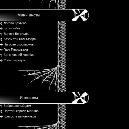
Мини инсты
Логово Крэтсов
Катакомбы
Болото Богельфа
Казематы Бальтазара
Нагорье скорпионов
Грот Гурральдия
Затонувший корабль
Улей Зигредов
Инстансы
Заброшенный дом
Чертоги короля Магиша
Крепость изгнанников