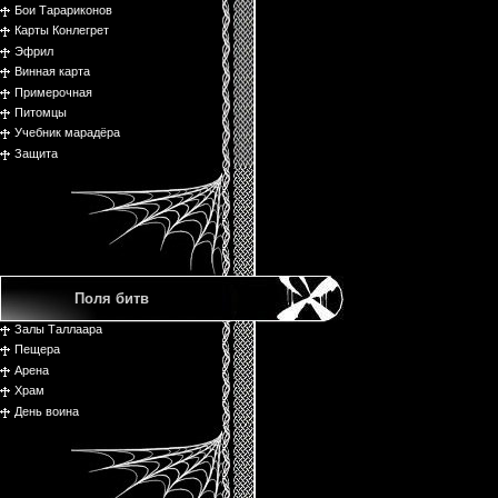
Бои Тарариконов
Карты Конлегрет
Эфрил
Винная карта
Примерочная
Питомцы
Учебник марадёра
Защита
Поля битв
Залы Таллаара
Пещера
Арена
Храм
День воина