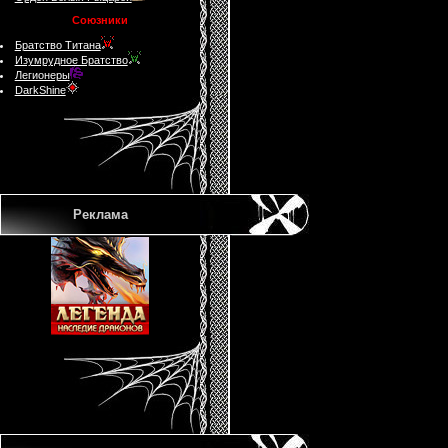
Союзники
Братство Титана
Изумрудное Братство
Легионеры
DarkShine
Реклама