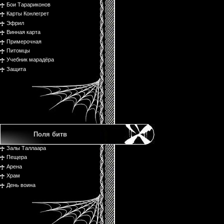
Бои Тарариконов
Карты Конлегрет
Эфрил
Винная карта
Примерочная
Питомцы
Учебник марадёра
Защита
Поля битв
Залы Таллаара
Пещера
Арена
Храм
День воина