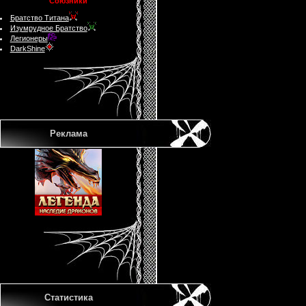
Союзники
Братство Титана
Изумрудное Братство
Легионеры
DarkShine
Реклама
Статистика