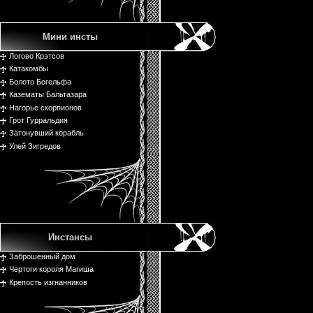
Мини инсты
Логово Крэтсов
Катакомбы
Болото Богельфа
Казематы Бальтазара
Нагорье скорпионов
Грот Гурральдия
Затонувший корабль
Улей Зигредов
Инстансы
Заброшенный дом
Чертоги короля Магиша
Крепость изгнанников