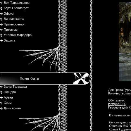
Бои Тарариконов
Карты Конлегрет
Эфрил
Винная карта
Примерочная
Питомцы
Учебник марадёра
Защита
Поля битв
Залы Таллаара
Для Грота Гур
Пещера
Количество поп
Арена
Обитатели:
Храм
Игураон [5]
Гурральдий К
День воина
В случае если
Вы совершили
Окончен бой "
Слизь Гуррал