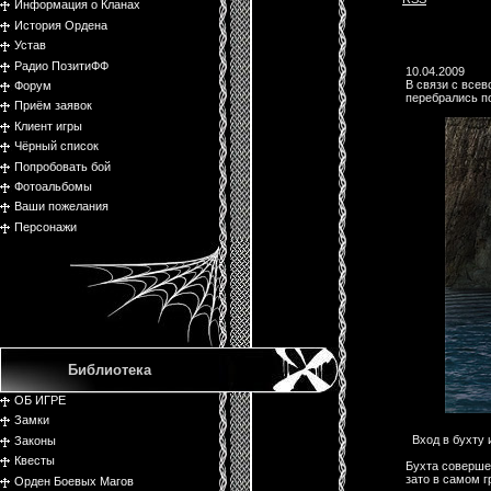
Информация о Кланах
История Ордена
Устав
Радио ПозитиФФ
10.04.2009
В связи с всев
Форум
перебрались п
Приём заявок
Клиент игры
Чёрный список
Попробовать бой
Фотоальбомы
Ваши пожелания
Персонажи
Библиотека
ОБ ИГРЕ
Замки
Вход в бухту 
Законы
Квесты
Бухта соверш
зато в самом г
Орден Боевых Магов