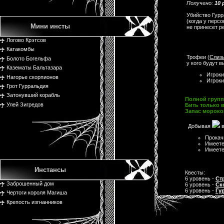
Получено:
10
Убийство Гурр
(когда у перс
Мини инсты
не принесет р
Логово Крэтсов
Катакомбы
Трофеи (
Слизь
Болото Богельфа
у кого будут 
Казематы Бальтазара
Игроки
Нагорье скорпионов
Игрок
Грот Гурральдия
Затонувший корабль
Полной группе
Улей Зигредов
Бить только в
Запас мороко
Добывая
в
Прокач
Имеете
Имеете
Инстансы
Квесты:
6 уровень -
Ст
Заброшенный дом
6 уровень -
Ск
6 уровень -
Гу
Чертоги короля Магиша
Крепость изгнанников