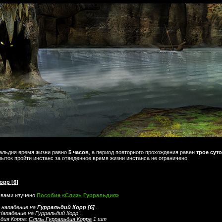
ральдия время жизни равно
5 часов
, а период повторного прохождения равен
трое сут
ыток пройти инстанс за отведенное время жизни инстанса не ограничено.
орр [6]
 вами изучено
Пособие «Слизь Гурральдия»
 нападение на
Гурральдий Корр [6]
.
Нападение на Гурральдий Корр".
ьдия Корра:
Слизь Гурральдия Корра
1 шт