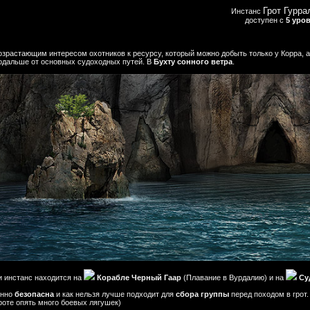
Грот Гурра
Инстанс
доступен с
5 уро
озрастающим интересом охотников к ресурсу, который можно добыть только у Корра, а
одальше от основных судоходных путей. В
Бухту сонного ветра
.
и инстанс находится на
Корабле Черный Гаар
(Плавание в Вурдалию) и на
Су
енно
безопасна
и как нельзя лучше подходит для
сбора группы
перед походом в грот.
роте опять много боевых лягушек)