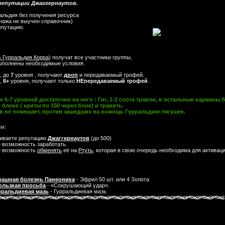
 репутации Джаггернаутов.
альдия без получения ресурса
онажа не выучен справочник)
епутацию.
 Гурральдия Корра
) получат все участники группы,
выполнены необходимые условия.
, до
7
уровня , получают
дроп
и передаваемый трофей.
и,
8+
уровня, получают только
НЕпередаваемый трофей
.
 6-7 уровней достаточно на него : Гиг, 1-2 слота травли, в остальные карманы 
 блоке ( криты по 150 через блок) и травить.
в не помешает, против зашедших на помощь Гурральдию лягушек.
ы:
иваете репутацию
Джаггернаутов
(до 500)
 возможность заработать.
 возможность
обменять
её на
Ртуть
, которая в свою очередь необходима для активац
рашная болезнь Панеоника
- Эфрил 50 шт. или 4 Золота
ользкая просьба
- «Сокрушающий удар».
рральдиевая мазь
- Гурральдиевая мазь