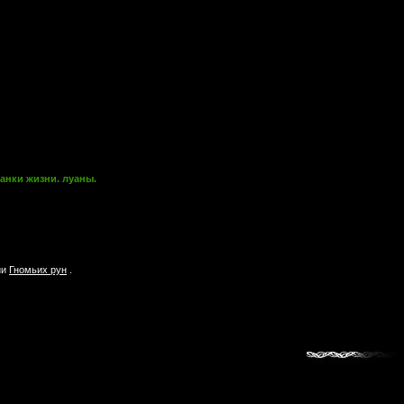
банки жизни. луаны.
ии
Гномьих рун
.