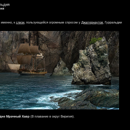
льдия
вня
 именно, к
слизи
, пользующейся огромным спросом у
Джаггернаутов
, Гурральдии
дне Мрачный Хавр
(В плавание в округ Виригия).