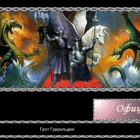
Грот Гурральдия