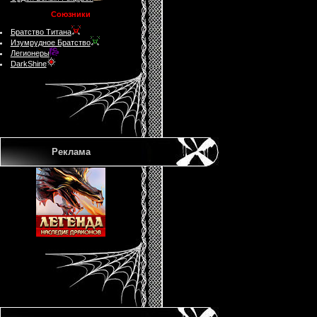
Союзники
Братство Титана
Изумрудное Братство
Легионеры
DarkShine
Реклама