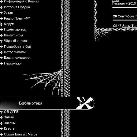
Информация о Кланах
Главная
»
2010
История Ордена
Устав
20 Сентября,
Радио ПозитиФФ
Форум
00:45
Залы Та
Приём заявок
Клиент игры
Чёрный список
Попробовать бой
Фотоальбомы
Ваши пожелания
Персонажи
Библиотека
ОБ ИГРЕ
Замки
Законы
Квесты
Орден Боевых Магов