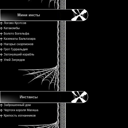
Мини инсты
Логово Крэтсов
Катакомбы
Болото Богельфа
Казематы Бальтазара
Нагорье скорпионов
Грот Гурральдия
Затонувший корабль
Улей Зигредов
Инстансы
Заброшенный дом
Чертоги короля Магиша
Крепость изгнанников