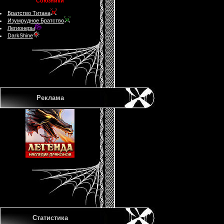
Союзники
Братство Титана
Изумрудное Братство
Легионеры
DarkShine
Реклама
Статистика