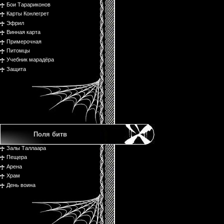
Бои Тарариконов
Карты Конлегрет
Эфрил
Винная карта
Примерочная
Питомцы
Учебник марадёра
Защита
Поля битв
Залы Таллаара
Пещера
Арена
Храм
День воина