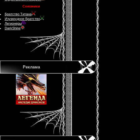
Союзники
Братство Титана
Изумрудное Братство
Легионеры
DarkShine
Реклама