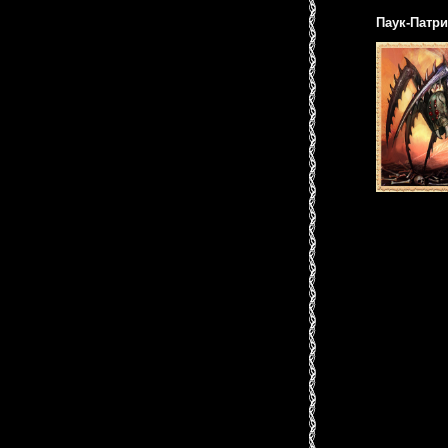
Паук-Патри