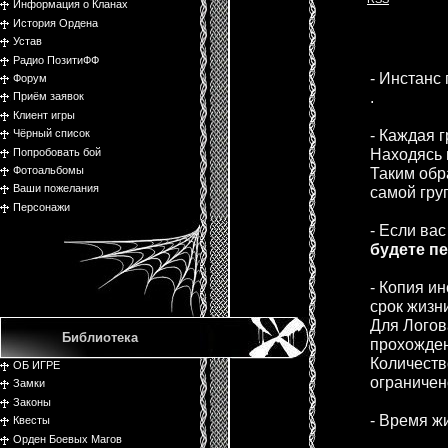
Информация о Кланах
История Ордена
Устав
Радио ПозитиФФ
- Инстанс
Форум
.
Приём заявок
Клиент игры
- Каждая 
Чёрный список
Находясь 
Попробовать бой
Фотоальбомы
Таким обр
Ваши пожелания
самой гру
Персонажи
- Если ва
будете п
- Копия и
срок жизн
Для Логов
Библиотека
прохожде
Количеств
ОБ ИГРЕ
ограничен
Замки
Законы
- Время ж
Квесты
Орден Боевых Магов