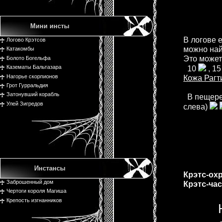
Мини инсты
В логове 
Логово Крэтсов
можно най
Катакомбы
Это может
Болото Богельфа
10
, 1
Казематы Бальтазара
Нагорье скорпионов
Кожа Рагт
Грот Гурральдия
Затонувший корабль
В пещере 
Улей Зигредов
слева)
Инстансы
Крэтс-охр
Заброшенный дом
Крэтс-час
Чертоги короля Магиша
Крепость изгнанников