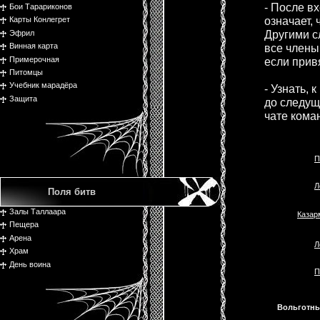
- После в
Бои Тарариконов
означает, 
Карты Конлегрет
Другими с
Эфрил
все члены
Винная карта
Примерочная
если прив
Питомцы
Учебник марадёра
- Узнать, 
Защита
до следущ
чате кома
П
Л
Поля битв
Залы Таллаара
Казар
Пещера
Арена
Л
Храм
День воина
П
Вольготны