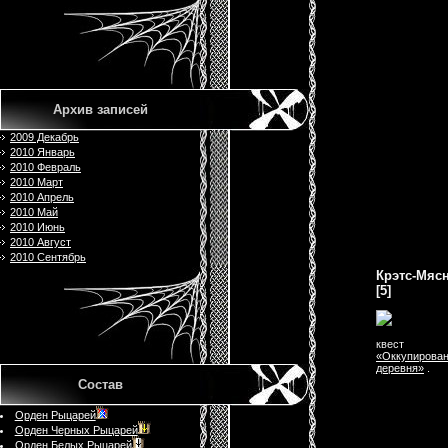
Архив записей
2009 Декабрь
2010 Январь
2010 Февраль
2010 Март
2010 Апрель
2010 Май
2010 Июнь
2010 Август
2010 Сентябрь
Крэтс-Мяс
[5]
квест
«Оккупирова
деревня»
.
Состав
Орден Рыцарей
Орден Черных Рыцарей
Орден Белых Рыцарей