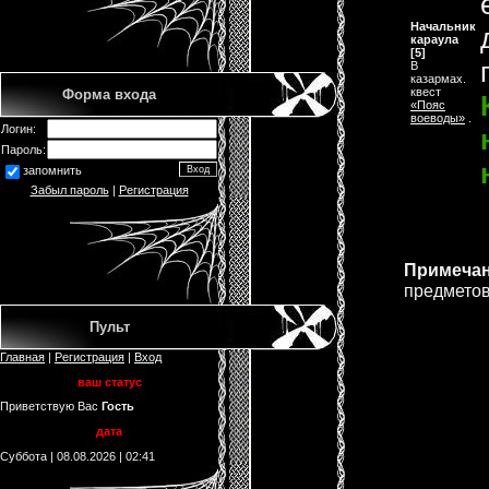
Начальник
караула
[5]
В
казармах.
квест
Форма входа
«Пояс
воeводы»
.
Логин:
Пароль:
запомнить
Забыл пароль
|
Регистрация
Примеча
предметов
Пульт
Главная
|
Регистрация
|
Вход
ваш статус
Приветствую Вас
Гость
дата
Суббота | 08.08.2026 | 02:41