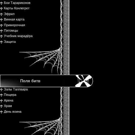
Бои Тарариконов
Карты Конлегрет
Эфрил
Винная карта
Примерочная
Питомцы
Учебник марадёра
Защита
Поля битв
Залы Таллаара
Пещера
Арена
Храм
День воина