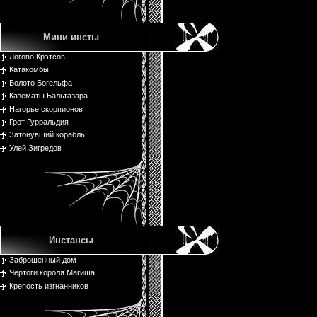
Мини инсты
Логово Крэтсов
Катакомбы
Болото Богельфа
Казематы Бальтазара
Нагорье скорпионов
Грот Гурральдия
Затонувший корабль
Улей Зигредов
Инстансы
Заброшенный дом
Чертоги короля Магиша
Крепость изгнанников