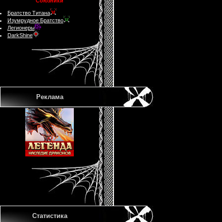
Союзники
Братство Титана
Изумрудное Братство
Легионеры
DarkShine
Реклама
Статистика