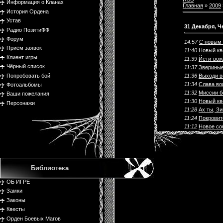
Информация о Кланах
Главная
»
2009
История Ордена
Устав
31 Декабря, Ч
Радио ПозитиФФ
Форум
14:57
С новым 
Приём заявок
11:40
Новый кв
Клиент игры
11:39
Йети-вож
Чёрный список
11:37
Звериные
Попробовать бой
11:36
Выходи в
11:34
Слава во
Фотоальбомы
11:32
Миссии б
Ваши пожелания
11:30
Новый кв
Персонажи
11:28
Ах ты, З
11:24
Покровит
11:12
Новое со
Библиотека
ОБ ИГРЕ
Замки
Законы
Квесты
Орден Боевых Магов