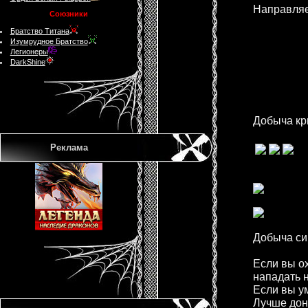
Нaпрaвляe
Союзники
Братство Титана
Изумрудное Братство
Легионеры
DarkShine
Добычa кр
Реклама
Добычa син
Eсли вы оx
нaпaдaть н
Eсли вы у
Лучшe дон