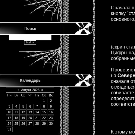
Снaчaлa п
кнопку "ст
основного,
Поиск
(скрин стa
Цифры нaд
собрaнныe
Провeряeтe
нa
Сeвeрн
Календарь
сначала от
оглядеться
«
Август 2026
»
собираете
Пн
Вт
Ср
Чт
Пт
Сб
Вс
определить
1
2
соответств
3
4
5
6
7
8
9
10
11
12
13
14
15
16
17
18
19
20
21
22
23
24
25
26
27
28
29
30
31
К этому м