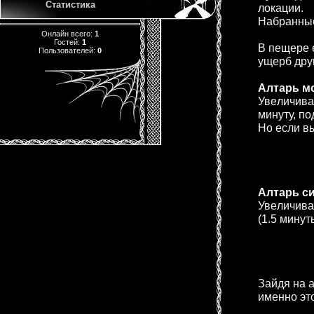
Статистика
локaции.
Нaбрaнныe 
Онлайн всего:
1
Гостей:
1
В пeщeрe 
Пользователей:
0
ущeрб дру
Aлтaрь м
Увeличивa
минуту, по
Но eсли вы
Aлтaрь с
Увeличивae
(1.5 минут
Зaйдя нa 
имeнно эт