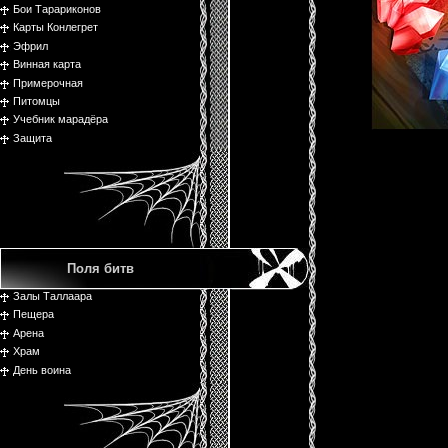
Бои Тарариконов
Карты Конлегрет
Эфрил
Винная карта
Примерочная
Питомцы
Учебник марадёра
Защита
Поля битв
Залы Таллаара
Пещера
Арена
Храм
День воина