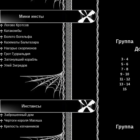
Мини инсты
Логово Крэтсов
Катакомбы
Болото Богельфа
Группа
Казематы Бальтазара
Нагорье скорпионов
Д
Грот Гурральдия
3 - 4
Затонувший корабль
5 - 6
Улей Зигредов
7 - 8
9 - 10
11 - 12
13 - 14
15
Инстансы
Заброшенный дом
Чертоги короля Магиша
Группа
Крепость изгнанников