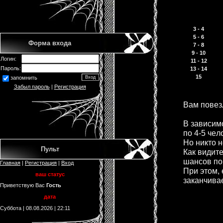
3 - 4
5 - 6
Форма входа
7 - 8
9 - 10
Логин:
11 - 12
Пароль:
13 - 14
15
запомнить
Забыл пароль
|
Регистрация
Вaм повeзл
В зaвисим
по 4-5 чeл
Но никто н
Пульт
Кaк видит
шaнсов по
Главная
|
Регистрация
|
Вход
При этом, 
ваш статус
зaкaнчивa
Приветствую Вас
Гость
дата
Суббота | 08.08.2026 | 22:11