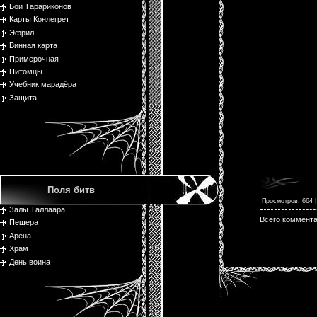
Бои Тарариконов
Карты Конлегрет
Эфрил
Винная карта
Примерочная
Питомцы
Учебник марадёра
Защита
Поля битв
Просмотров
: 664 
Залы Таллаара
Всего коммент
Пещера
Арена
Храм
День воина