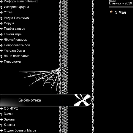
Информация о Кланах
Главная
»
2010
История Ордена
9 Мая
Устав
Радио ПозитиФФ
Форум
Приём заявок
Клиент игры
Чёрный список
Попробовать бой
Фотоальбомы
Ваши пожелания
Персонажи
Библиотека
ОБ ИГРЕ
Замки
Законы
Квесты
Орден Боевых Магов