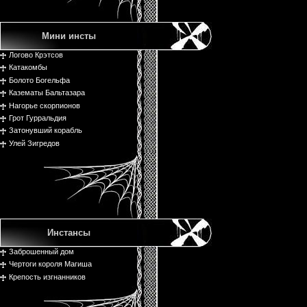
Мини инсты
Логово Крэтсов
Катакомбы
Болото Богельфа
Казематы Бальтазара
Нагорье скорпионов
Грот Гурральдия
Затонувший корабль
Улей Зигредов
Инстансы
Заброшенный дом
Чертоги короля Магиша
Крепость изгнанников