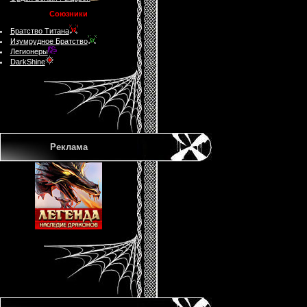
Союзники
Братство Титана
Изумрудное Братство
Легионеры
DarkShine
Реклама