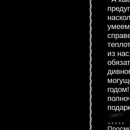
предуг
наско
умеем
справе
теплот
из нас
обязат
дивно
могущ
годом!
полноч
подарк
Просмо