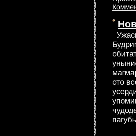
Коммен
Нов
Ужасн
Будри
обита
уныние
магма
ото вс
усерди
упоми
чудоде
пагубы