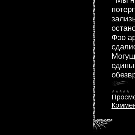
потер
зализы
остано
Фэо а
сдалис
Могущ
едины
обезв
Просмо
Коммен