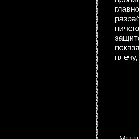
главн
разраб
ничег
защит
показ
плечу,
Мы на