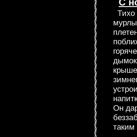
С н
Тихо 
мурлы
плете
побли
горяче
дымок
крыше
зимнег
устрои
напитк
Он дар
безза
таким