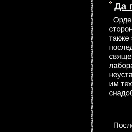
Да 
Орден
сторон
также 
после
свяще
лабора
неуст
им те
снадо
После