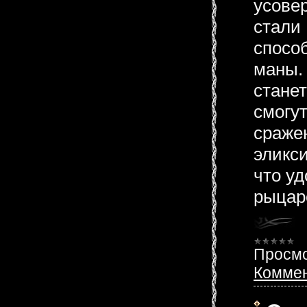
усове
стали
спосо
маны.
стане
смогу
сраже
эликси
что у
рыцар
Просмо
Коммен