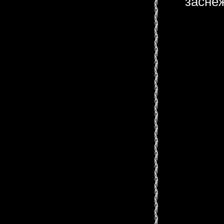
засне