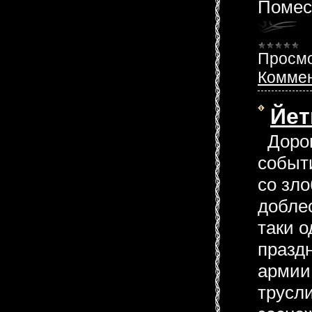
Помес
Просмо
Коммен
Йет
Дорог
событ
со зл
добле
таки о
праздн
армии
трусли