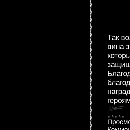
Так в
вина з
котор
защищ
Благо
благо
награ
героям
Просмо
Коммен