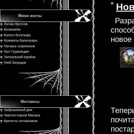
Нов
Мини инсты
Разр
Логово Крэтсов
способ
Катакомбы
Болото Богельфа
новое
Казематы Бальтазара
Нагорье скорпионов
Грот Гурральдия
Затонувший корабль
Улей Зигредов
Инстансы
Теперь
Заброшенный дом
Чертоги короля Магиша
почита
Крепость изгнанников
поста