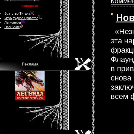
Коммен
Союзники
Братство Титана
Нов
Изумрудное Братство
Легионеры
DarkShine
«Незна
эта н
фракц
Флаун
Реклама
в при
снова
заключ
всем 