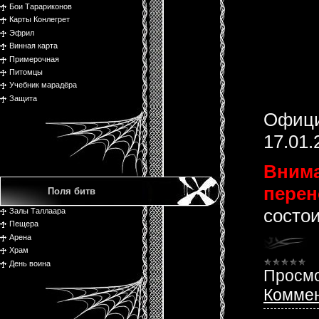
Бои Тарариконов
Карты Конлегрет
Эфрил
Винная карта
Примерочная
Питомцы
Учебник марадёра
Защита
Офици
17.01.
Внима
перен
Поля битв
состои
Залы Таллаара
Пещера
Арена
Храм
День воина
Просмо
Коммен