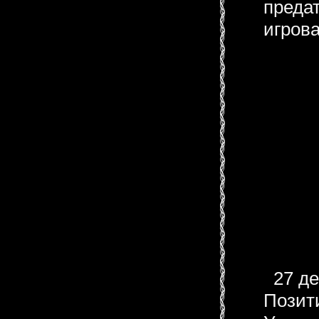
предат
игрова
27 де
Позити