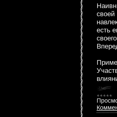
Наивн
своей 
навлек
есть е
своего
Впере
Примеч
Участв
влияни
Просмо
Коммен