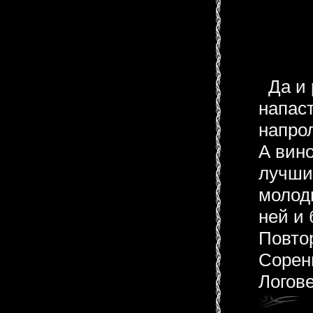
Да и 
напаст
напрол
А вин
лучши
молод
ней и 
Повтор
Сорен
Логов