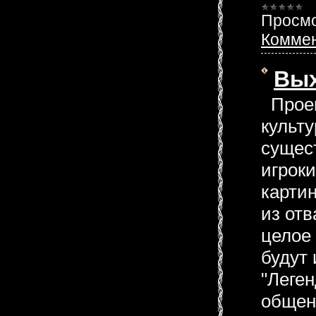
Просмо
Коммен
Вых
Проек
культ
сущес
игрок
картин
из от
целое 
будут 
"Леге
общен