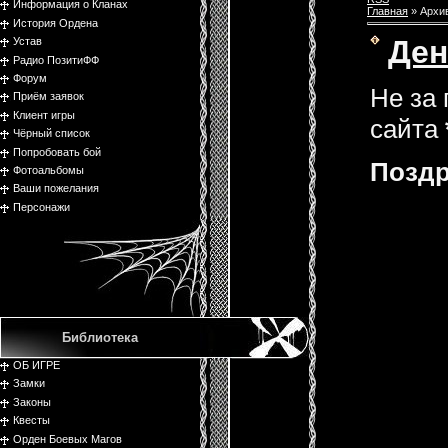
Информация о Кланах
Главная
»
Архи
История Ордена
Ден
Устав
Радио ПозитиФФ
Форум
Не за
Приём заявок
Клиент игры
сайта
Чёрный список
Попробовать бой
Поздр
Фотоальбомы
Ваши пожелания
Персонажи
Библиотека
ОБ ИГРЕ
Замки
Законы
Квесты
Орден Боевых Магов