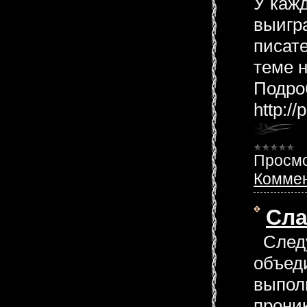
У каж
выигра
писат
теме н
Подро
http://p
Просмо
Коммен
Сла
Следу
объед
выпол
прони