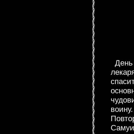
День 
лекар
спасит
основ
чудов
воину.
Повтор
Самуи