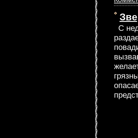
Зве
С нед
разда
повад
вызвав
желает
грязн
опасае
предс